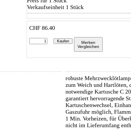
Preis für 1 Stück
Verkaufseinheit 1 Stück
CHF
86.40
Kaufen
Merken
Vergleichen
robuste Mehrzwecklötlampe
zum Weich und Hartlöten, d
notwendige Kartusche C 206
garantiert hervorragende St
Kartuschenwechsel, Einhand
Gaszufuhr möglich, Flamme
1 Min. Vorheizen, für Über
nicht im Lieferumfang enth