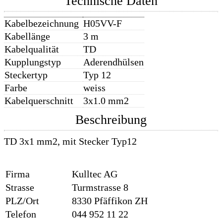
Technische Daten
Kabelbezeichnung
H05VV-F
Kabellänge
3 m
Kabelqualität
TD
Kupplungstyp
Aderendhülsen
Steckertyp
Typ 12
Farbe
weiss
Kabelquerschnitt
3x1.0 mm2
Beschreibung
TD 3x1 mm2, mit Stecker Typ12
Firma
Kulltec AG
Strasse
Turmstrasse 8
PLZ/Ort
8330 Pfäffikon ZH
Telefon
044 952 11 22