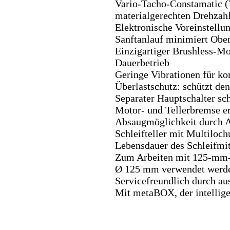
Vario-Tacho-Constamatic (
materialgerechten Drehzahle
Elektronische Voreinstellu
Sanftanlauf minimiert Obe
Einzigartiger Brushless-Mo
Dauerbetrieb
Geringe Vibrationen für ko
Überlastschutz: schützt de
Separater Hauptschalter sc
Motor- und Tellerbremse e
Absaugmöglichkeit durch A
Schleifteller mit Multiloc
Lebensdauer des Schleifmit
Zum Arbeiten mit 125-mm-Sc
Ø 125 mm verwendet werd
Servicefreundlich durch au
Mit metaBOX, der intellig