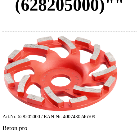
(628205000)""
Art.Nr.
628205000
/ EAN Nr.
4007430246509
Beton pro