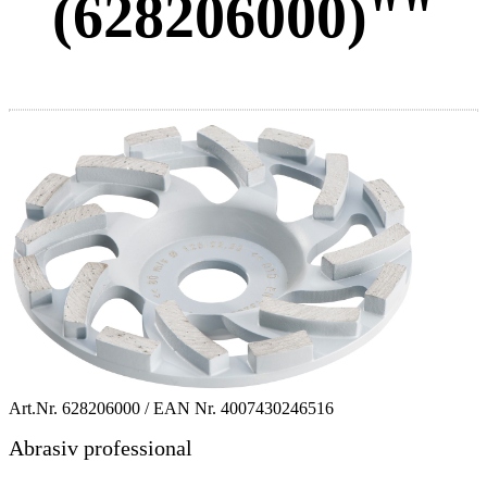
(628206000)""
Art.Nr.
628206000
/ EAN Nr.
4007430246516
Abrasiv professional