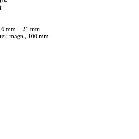
1/4"
4"
 16 mm + 21 mm
lter, magn., 100 mm