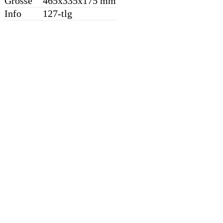
Grösse
465x335x175 mm
Info
127-tlg