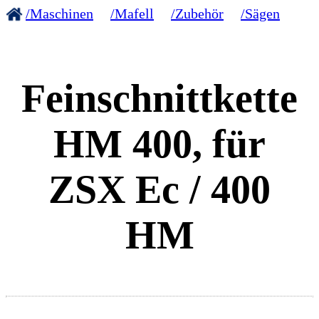
/Maschinen
/Mafell
/Zubehör
/Sägen
Feinschnittkette
HM 400, für
ZSX Ec / 400
HM