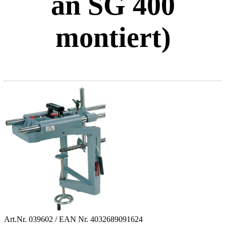
an SG 400
montiert)
Art.Nr.
039602
/ EAN Nr.
4032689091624