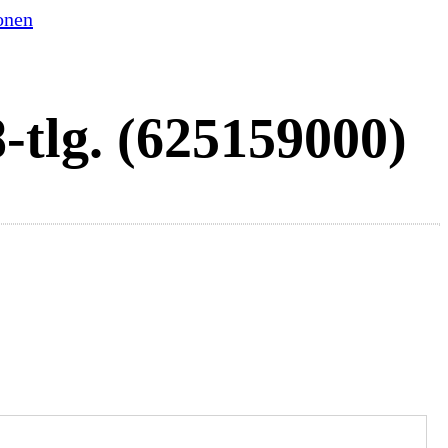
onen
-tlg. (625159000)