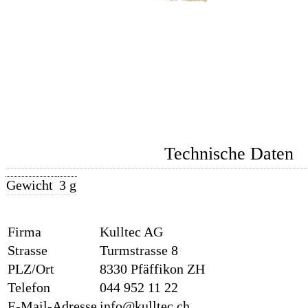
Technische Daten
Gewicht
3 g
Firma
Kulltec AG
Strasse
Turmstrasse 8
PLZ/Ort
8330 Pfäffikon ZH
Telefon
044 952 11 22
E-Mail-Adresse
info@kulltec.ch