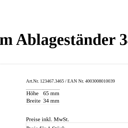
m Ablageständer 
Art.Nr.
123467.3465
/ EAN Nr.
4003008010039
Höhe
65 mm
Breite
34 mm
Preise inkl. MwSt.