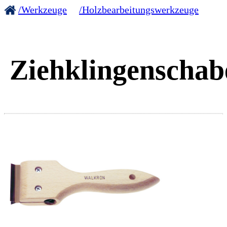
/Werkzeuge
/Holzbearbeitungswerkzeuge
Ziehklingenschab