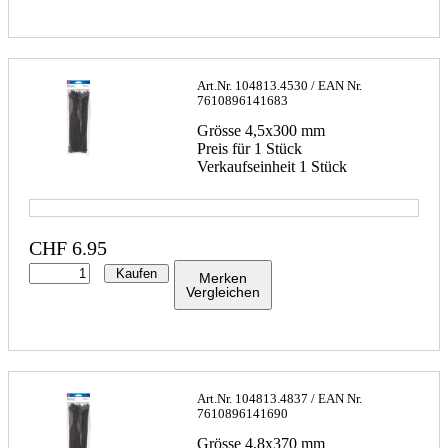
Art.Nr.
104813.4530
/ EAN Nr.
7610896141683
Grösse 4,5x300 mm
Preis für 1 Stück
Verkaufseinheit 1 Stück
CHF
6.95
Kaufen
Merken
Vergleichen
Art.Nr.
104813.4837
/ EAN Nr.
7610896141690
Grösse 4,8x370 mm