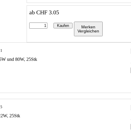
ab
CHF
3.05
Kaufen
Merken
Vergleichen
61
-65W und 80W, 25Stk
85
22W, 25Stk