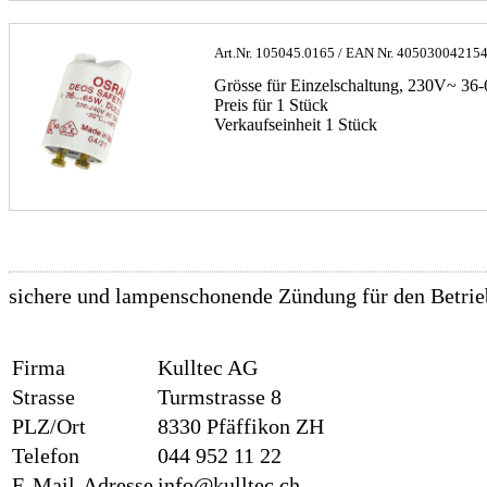
Art.Nr.
105045.0165
/ EAN Nr.
40503004215
Grösse für Einzelschaltung, 230V~ 3
Preis für 1 Stück
Verkaufseinheit 1 Stück
sichere und lampenschonende Zündung für den Betrie
Firma
Kulltec AG
Strasse
Turmstrasse 8
PLZ/Ort
8330 Pfäffikon ZH
Telefon
044 952 11 22
E-Mail-Adresse
info@kulltec.ch