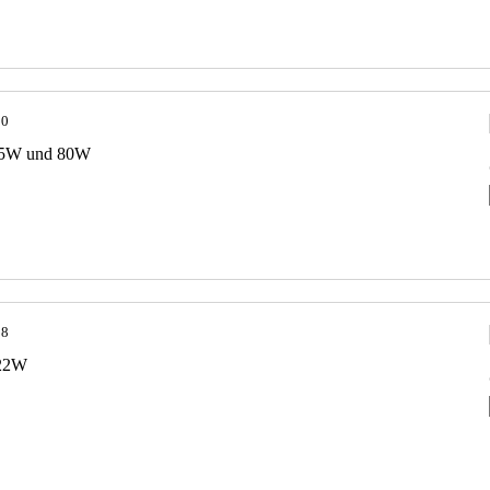
00
-65W und 80W
38
-22W