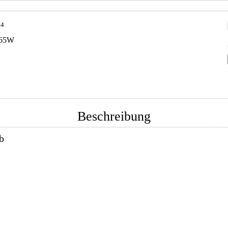
44
6-65W
Beschreibung
b