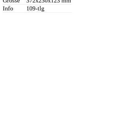
Grösse
372x230x123 mm
Info
109-tlg