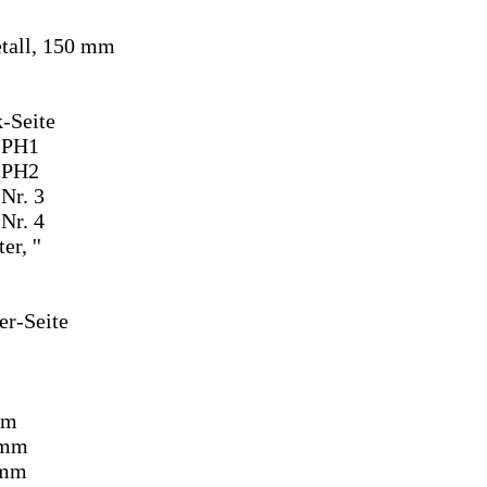
etall, 150 mm
-Seite
, PH1
, PH2
Nr. 3
Nr. 4
r, ''
er-Seite
mm
 mm
 mm