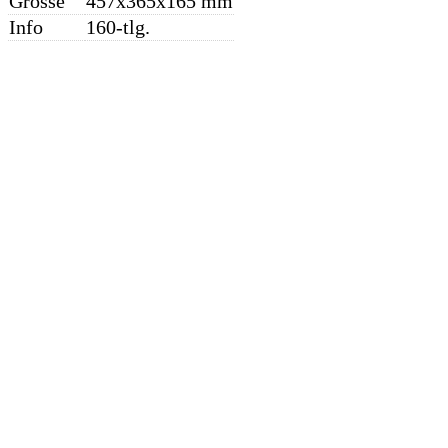
Grösse
457x365x165 mm
Info
160-tlg.