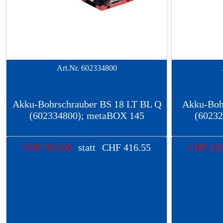
Art.Nr.
602334800
Akku-Bohrschrauber BS 18 LT BL Q
Akku-Boh
(602334800); metaBOX 145
(6023
CHF
355.00
statt
CHF
416.55
CHF
322