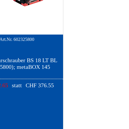
Art.Nr.
602325800
rschrauber BS 18 LT BL
25800); metaBOX 145
.65
statt
CHF
376.55