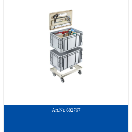
Art.Nr.
682767