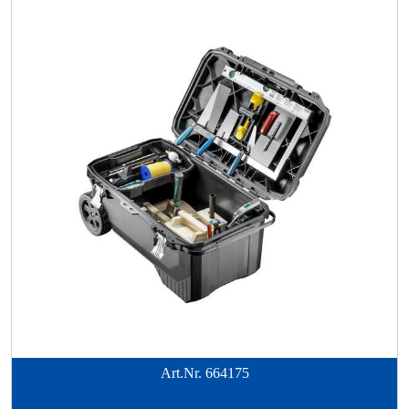
Art.Nr.
664175