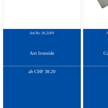
Art.Nr.
16.216V
A
Axt Ironside
Ca
ab
CHF
38.20