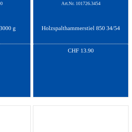
00
Art.Nr.
101726.3454
3000 g
Holzspalthammerstiel 850 34/54
CHF
13.90