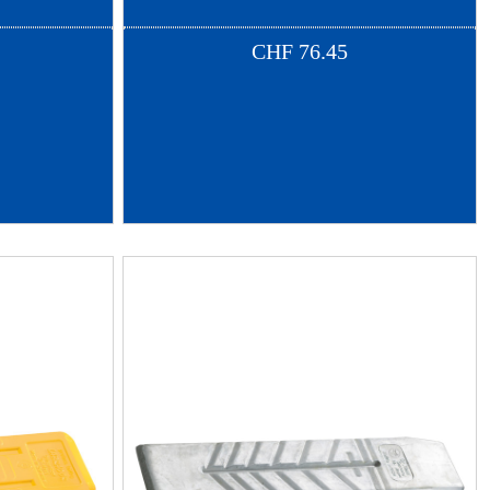
CHF
76.45