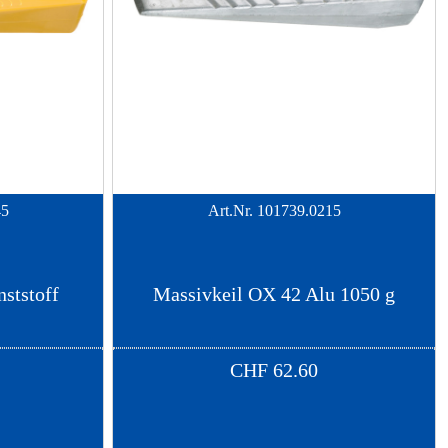
45
Art.Nr.
101739.0215
nststoff
Massivkeil OX 42 Alu 1050 g
CHF
62.60