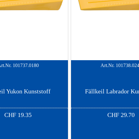
rt.Nr.
101737.0180
Art.Nr.
101738.02
eil Yukon Kunststoff
Fällkeil Labrador Ku
CHF
19.35
CHF
29.70