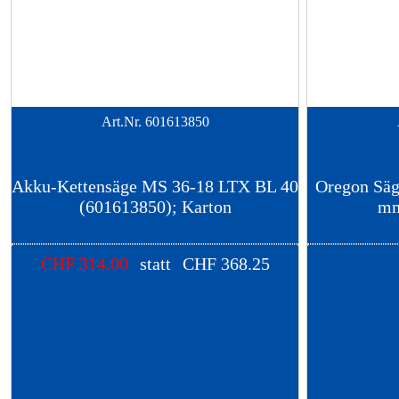
Art.Nr.
601613850
Akku-Kettensäge MS 36-18 LTX BL 40
Oregon Säge
(601613850); Karton
mm
CHF
314.00
statt
CHF
368.25