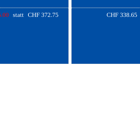
.00
statt
CHF
372.75
CHF
338.65