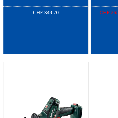
CHF
349.70
CHF
265