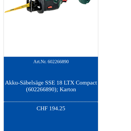
Art.Nr.
602266890
Akku-Säbelsäge SSE 18 LTX Compact
(602266890); Karton
CHF
194.25