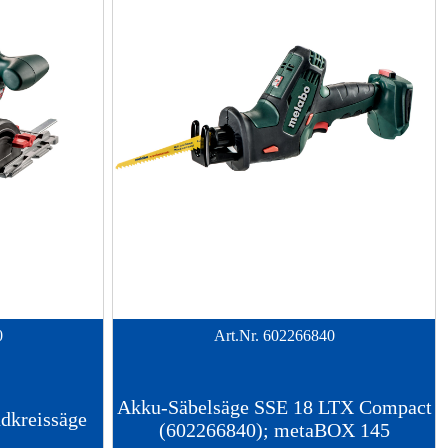
0
Art.Nr.
602266840
Akku-Säbelsäge SSE 18 LTX Compact
dkreissäge
(602266840); metaBOX 145