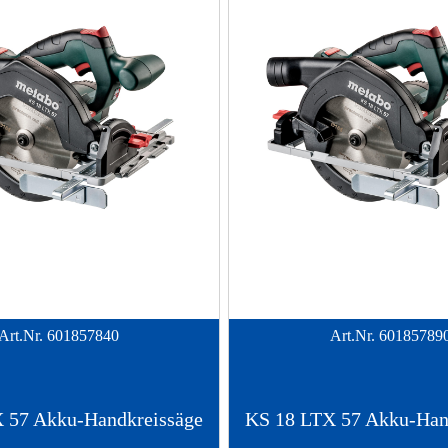
Art.Nr.
601857840
Art.Nr.
60185789
 57 Akku-Handkreissäge
KS 18 LTX 57 Akku-Han