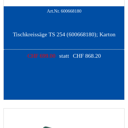
Art.Nr.
600668180
Tischkreissäge TS 254 (600668180); Karton
CHF
699.00
statt
CHF
868.20