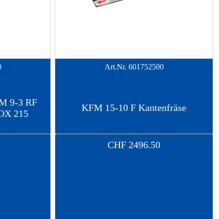
0
Art.Nr.
601752500
FM 9-3 RF
KFM 15-10 F Kantenfräse
OX 215
CHF
2496.50