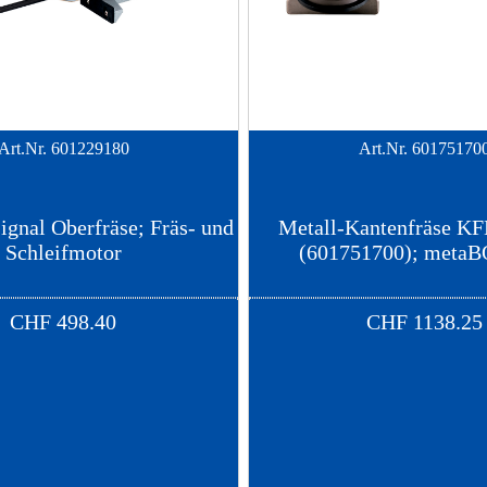
Art.Nr.
601229180
Art.Nr.
60175170
ignal Oberfräse; Fräs- und
Metall-Kantenfräse K
Schleifmotor
(601751700); metaB
CHF
498.40
CHF
1138.25