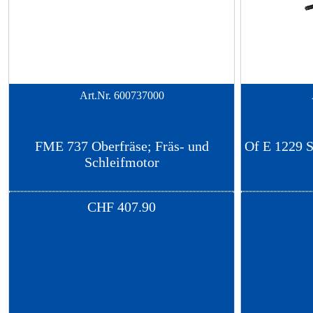
Art.Nr.
600737000
FME 737 Oberfräse; Fräs- und
Of E 1229 S
Schleifmotor
CHF
407.90