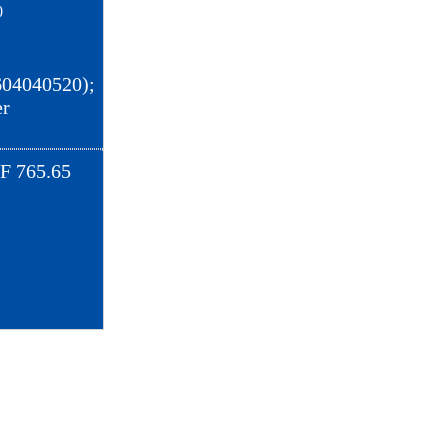
0
604040520);
er
F
765.65