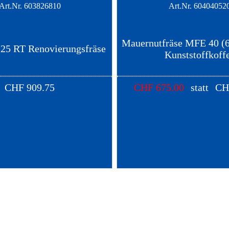
Art.Nr.
603826810
Art.Nr.
60404052
Mauernutfräse MFE 40 (
25 RT Renovierungsfräse
Kunststoffkoff
CHF
909.75
CHF
675.00
statt
CH