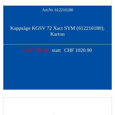
Art.Nr.
612216180
Kappsäge KGSV 72 Xact SYM (612216180);
Karton
CHF
799.00
statt
CHF
1020.90