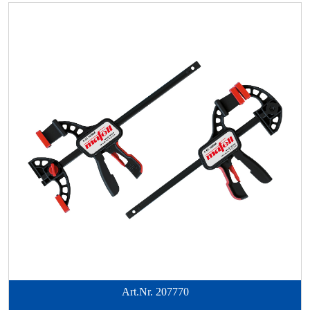
Art.Nr.
207770