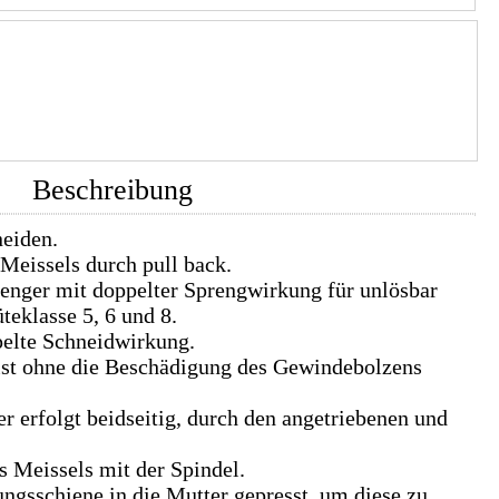
Beschreibung
neiden.
Meissels durch pull back.
enger mit doppelter Sprengwirkung für unlösbar
teklasse 5, 6 und 8.
pelte Schneidwirkung.
ist ohne die Beschädigung des Gewindebolzens
r erfolgt beidseitig, durch den angetriebenen und
s Meissels mit der Spindel.
ungsschiene in die Mutter gepresst, um diese zu