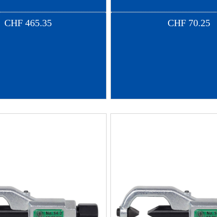
CHF
465.35
CHF
70.25