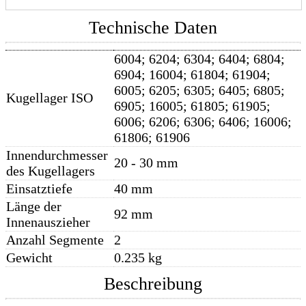
Technische Daten
6004; 6204; 6304; 6404; 6804;
6904; 16004; 61804; 61904;
6005; 6205; 6305; 6405; 6805;
Kugellager ISO
6905; 16005; 61805; 61905;
6006; 6206; 6306; 6406; 16006;
61806; 61906
Innendurchmesser
20 - 30 mm
des Kugellagers
Einsatztiefe
40 mm
Länge der
92 mm
Innenauszieher
Anzahl Segmente
2
Gewicht
0.235 kg
Beschreibung