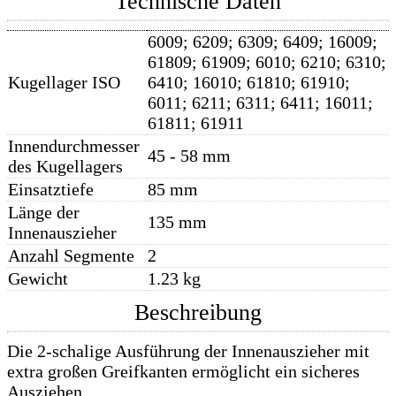
Technische Daten
6009; 6209; 6309; 6409; 16009;
61809; 61909; 6010; 6210; 6310;
Kugellager ISO
6410; 16010; 61810; 61910;
6011; 6211; 6311; 6411; 16011;
61811; 61911
Innendurchmesser
45 - 58 mm
des Kugellagers
Einsatztiefe
85 mm
Länge der
135 mm
Innenauszieher
Anzahl Segmente
2
Gewicht
1.23 kg
Beschreibung
Die 2-schalige Ausführung der Innenauszieher mit
extra großen Greifkanten ermöglicht ein sicheres
Ausziehen.