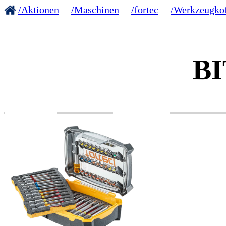
/Aktionen
/Maschinen
/fortec
/Werkzeugkof
BI