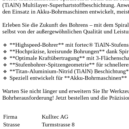
(TiAlN) Multilayer-Superhartstoffbeschichtung. Anwen
den Einsatz in Akku-Bohrmaschinen entwickelt, meist
Erleben Sie die Zukunft des Bohrens – mit dem Spira
selbst von der außergewöhnlichen Qualität und Leistu
🔹 **Highspeed-Bohrer** mit fortec® TiAlN-Stufens
🔹 **Hochpräzise, kreisrunde Bohrungen** dank Spir
🔹 **Optimale Kraftübertragung** mit 3-Flächensch
🔹 **Stufenbohrer-Spitzengeometrie** für schnelleren
🔹 **Titan-Aluminium-Nitrid (TiAlN) Beschichtung**
🔹 Speziell entwickelt für **Akku-Bohrmaschinen**
Warten Sie nicht länger und erweitern Sie Ihr Werkze
Bohrherausforderung! Jetzt bestellen und die Präzisio
Firma
Kulltec AG
Strasse
Turmstrasse 8