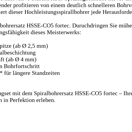
der profitieren von einem deutlich schnelleren Bohrver
ert dieser Hochleistungsspirallbohrer jede Herausford
lbohrersatz HSSE-CO5 fortec. Duruchdringen Sie mühel
ngsfähigkeit dieses Meisterwerks:
pitze (ab Ø 2,5 mm)
albeschichtung
aft (ab Ø 4 mm)
 Bohrfortschritt
 für längere Standzeiten
ugset mit dem Spiralbohrersatz HSSE-CO5 fortec – Ihre
n in Perfektion erleben.