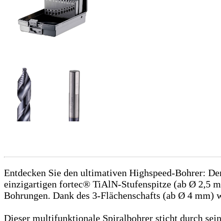
Entdecken Sie den ultimativen Highspeed-Bohrer: Der 
einzigartigen fortec® TiAlN-Stufenspitze (ab Ø 2,5 m
Bohrungen. Dank des 3-Flächenschafts (ab Ø 4 mm) wir
Dieser multifunktionale Spiralbohrer sticht durch se