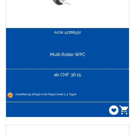
Art.Nr.
4278859V
Multi Roller WPC
ab
CHF
36.15
Auslieferung erfolgt in der Regel innert 3-5 Tagen