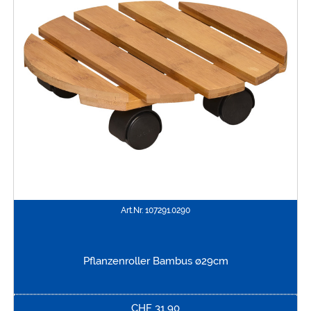
Art.Nr.
107291.0290
Pflanzenroller Bambus ø29cm
CHF
31.90