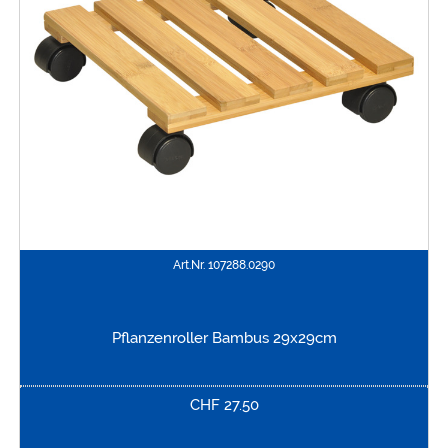
Art.Nr.
107288.0290
Pflanzenroller Bambus 29x29cm
CHF
27.50