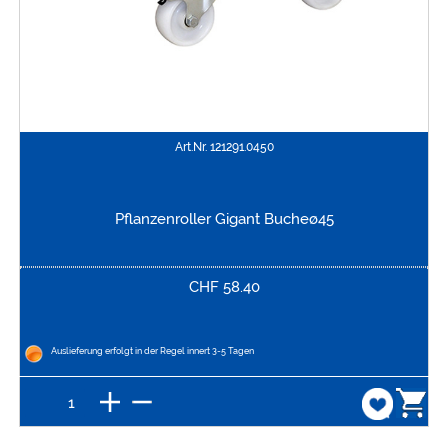
Art.Nr.
121291.0450
Pflanzenroller Gigant Bucheø45
CHF
58.40
Auslieferung erfolgt in der Regel innert 3-5 Tagen