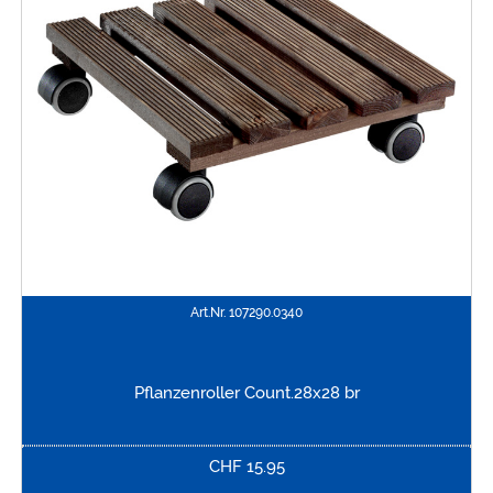
Art.Nr.
107290.0340
Pflanzenroller Count.28x28 br
CHF
15.95