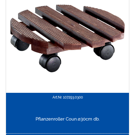
Art.Nr.
107293.0300
Pflanzenroller Coun.ø30cm db.